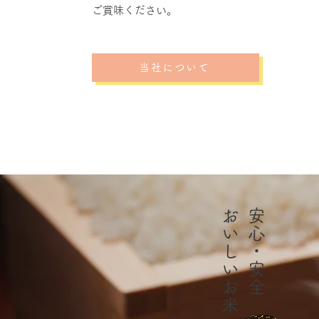
ご賞味ください。
当社について
​おいしいお米
安心・安全