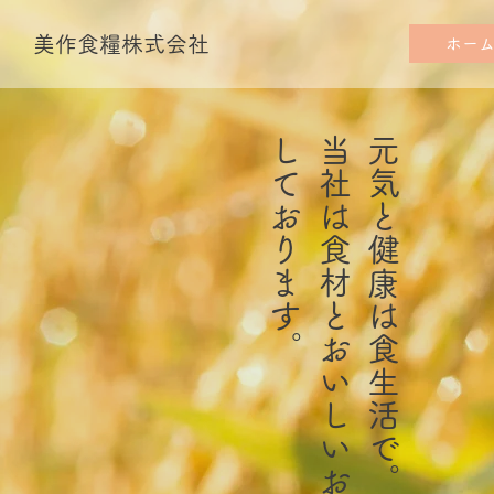
美作食糧株式会社
ホー
。
当
社
は
食
材
と
お
い
し
い
お
米
を
販
売
し
て
お
り
ま
す
元気と健康は食生活で。